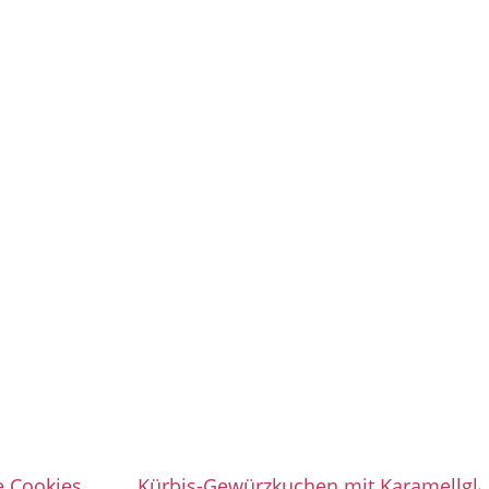
e Cookies
Kürbis-Gewürzkuchen mit Karamellgla