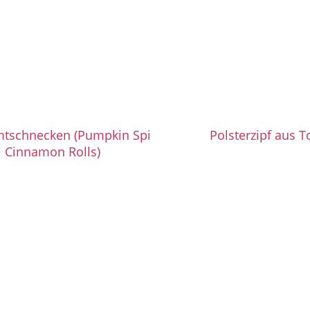
mtschnecken (Pumpkin Spice
Polsterzipf aus T
Cinnamon Rolls)