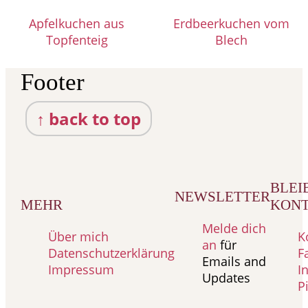
Apfelkuchen aus
Erdbeerkuchen vom
Topfenteig
Blech
Footer
↑ back to top
BLEIB
NEWSLETTER
MEHR
KON
Melde dich
Über mich
K
an
für
Datenschutzerklärung
F
Emails and
Impressum
I
Updates
P