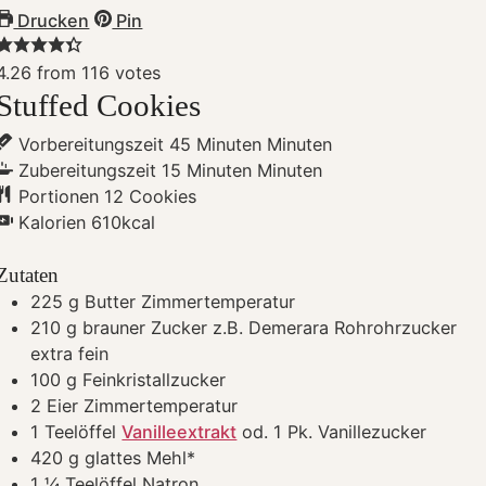
Drucken
Pin
4.26
from
116
votes
Stuffed Cookies
Vorbereitungszeit
45
Minuten
Minuten
Zubereitungszeit
15
Minuten
Minuten
Portionen
12
Cookies
Kalorien
610
kcal
Zutaten
225
g
Butter Zimmertemperatur
210
g
brauner Zucker
z.B. Demerara Rohrohrzucker
extra fein
100
g
Feinkristallzucker
2
Eier Zimmertemperatur
1
Teelöffel
Vanilleextrakt
od. 1 Pk. Vanillezucker
420
g
glattes Mehl*
1 ¼
Teelöffel Natron