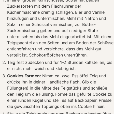
In einer großen Rührschüssel, Butter mit beiden
Zuckersorten mit dem Flachrührer der
Küchenmaschine cremig schlagen. Eier und Vanille
hinzufügen und untermischen. Mehl mit Natron und
Salz in einer Schüssel vermischen, zur Butter-
Zuckermischung geben und auf niedriger Stufe
untermischen bis das Mehl eingearbeitet ist. Mit einem
Teigspachtel an den Seiten und am Boden der Schüsse
entlangfahren und versichere, dass das Mehl gut
verteilt ist. Schokotröpfchen unterrühren.
Teig fest zudecken und für 1-2 Stunden kaltstellen, bis
er nicht mehr weich und klebrig ist.
Cookies Formen:
Nimm ca. zwei Esslöffel Teig und
drücke ihn in deiner Handfläche flach. Gib die
Füllung(en) in die Mitte des Teigstücks und schließe
den Teig um die Füllung. Forme das gefüllte Cookie zu
einer runden Kugel und stell es auf Backpapier. Presse
die gewünschten Toppings oben ins Cookie hinein.
Stelle die Teigkugeln vor dem Backen am besten über