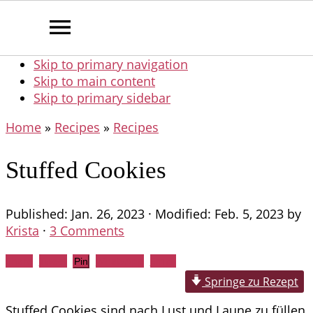
Skip to primary navigation
Skip to main content
Skip to primary sidebar
Home
»
Recipes
»
Recipes
Stuffed Cookies
Published:
Jan. 26, 2023
· Modified:
Feb. 5, 2023
by
Krista
·
3 Comments
Share
Tweet
WhatsApp
Email
Pin
Springe zu Rezept
Stuffed Cookies sind nach Lust und Laune zu füllen