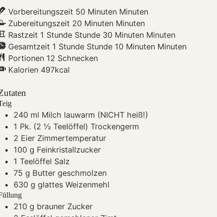
Vorbereitungszeit
50
Minuten
Minuten
Zubereitungszeit
20
Minuten
Minuten
Rastzeit
1
Stunde
Stunde
30
Minuten
Minuten
Gesamtzeit
1
Stunde
Stunde
10
Minuten
Minuten
Portionen
12
Schnecken
Kalorien
497
kcal
Zutaten
Teig
240
ml
Milch
lauwarm (NICHT heiß!)
1
Pk. (2 ½ Teelöffel) Trockengerm
2
Eier
Zimmertemperatur
100
g
Feinkristallzucker
1
Teelöffel Salz
75
g
Butter
geschmolzen
630
g
glattes Weizenmehl
Füllung
210
g
brauner Zucker