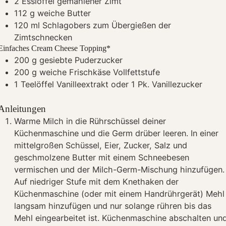
2
Esslöffel gemahlener Zimt
112
g
weiche Butter
120
ml
Schlagobers
zum Übergießen der
Zimtschnecken
Einfaches Cream Cheese Topping*
200
g
gesiebte Puderzucker
200
g
weiche Frischkäse Vollfettstufe
1
Teelöffel Vanilleextrakt oder 1 Pk. Vanillezucker
Anleitungen
Warme Milch in die Rührschüssel deiner
Küchenmaschine und die Germ drüber leeren. In einer
mittelgroßen Schüssel, Eier, Zucker, Salz und
geschmolzene Butter mit einem Schneebesen
vermischen und der Milch-Germ-Mischung hinzufügen.
Auf niedriger Stufe mit dem Knethaken der
Küchenmaschine (oder mit einem Handrührgerät) Mehl
langsam hinzufügen und nur solange rühren bis das
Mehl eingearbeitet ist. Küchenmaschine abschalten un