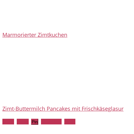
Marmorierter Zimtkuchen
Zimt-Buttermilch Pancakes mit Frischkäseglasur
Share
Tweet
WhatsApp
Email
Pin