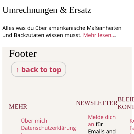
Umrechnungen & Ersatz
Alles was du über amerikanische Maßeinheiten
und Backzutaten wissen musst.
Mehr lesen..
.
Footer
↑ back to top
BLEIB
NEWSLETTER
MEHR
KON
Melde dich
Über mich
K
an
für
Datenschutzerklärung
F
Emails and