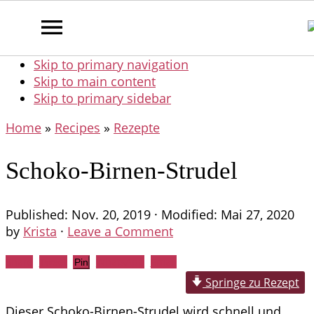
Skip to primary navigation
Skip to main content
Skip to primary sidebar
Home
»
Recipes
»
Rezepte
Schoko-Birnen-Strudel
Published:
Nov. 20, 2019
· Modified:
Mai 27, 2020
by
Krista
·
Leave a Comment
Share
Tweet
WhatsApp
Email
Pin
Springe zu Rezept
Dieser Schoko-Birnen-Strudel wird schnell und