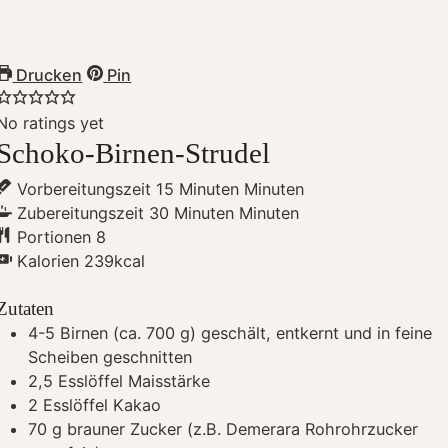
Drucken
Pin
No ratings yet
Schoko-Birnen-Strudel
Vorbereitungszeit
15
Minuten
Minuten
Zubereitungszeit
30
Minuten
Minuten
Portionen
8
Kalorien
239
kcal
Zutaten
4-5
Birnen (ca. 700 g)
geschält, entkernt und in feine
Scheiben geschnitten
2,5
Esslöffel Maisstärke
2
Esslöffel Kakao
70
g
brauner Zucker (z.B. Demerara Rohrohrzucker