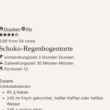
Drucken
Pin
3.89
from
54
votes
Schoko-Regenbogentorte
Vorbereitungszeit
3
Stunden
Stunden
Zubereitungszeit
30
Minuten
Minuten
Portionen
12
Zutaten
Schokoladenkuchen
85
g
Kakao
240
ml
frisch gekochter, heißer Kaffee
oder heißes
Wasser
245
g
glattes Mehl