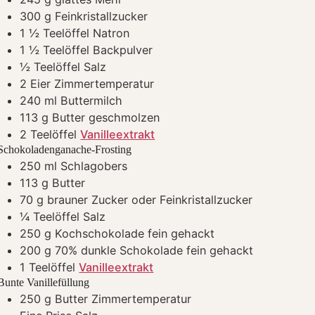
300
g
Feinkristallzucker
1 ½
Teelöffel Natron
1 ½
Teelöffel Backpulver
½
Teelöffel Salz
2
Eier
Zimmertemperatur
240
ml
Buttermilch
113
g
Butter
geschmolzen
2
Teelöffel
Vanilleextrakt
Schokoladenganache-Frosting
250
ml
Schlagobers
113
g
Butter
70
g
brauner Zucker
oder Feinkristallzucker
¼
Teelöffel Salz
250
g
Kochschokolade
fein gehackt
200
g
70% dunkle Schokolade
fein gehackt
1
Teelöffel
Vanilleextrakt
Bunte Vanillefüllung
250
g
Butter
Zimmertemperatur