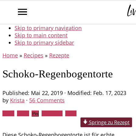
Skip to primary navigation
Skip to main content
Skip to primary sidebar
Home
»
Recipes
»
Rezepte
Schoko-Regenbogentorte
Published:
Mai 22, 2019
· Modified:
Feb. 17, 2023
by
Krista
·
56 Comments
Share
Tweet
WhatsApp
Email
Pin
Springe zu Rezept
Diese Schoko-Regenbogentorte ist für echte