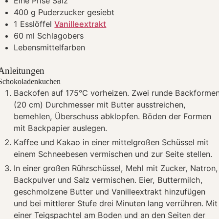
Eine Prise Salz
400
g
Puderzucker
gesiebt
1
Esslöffel
Vanilleextrakt
60
ml
Schlagobers
Lebensmittelfarben
Anleitungen
Schokoladenkuchen
Backofen auf 175°C vorheizen. Zwei runde Backforme
(20 cm) Durchmesser mit Butter ausstreichen,
bemehlen, Überschuss abklopfen. Böden der Formen
mit Backpapier auslegen.
Kaffee und Kakao in einer mittelgroßen Schüssel mit
einem Schneebesen vermischen und zur Seite stellen.
In einer großen Rührschüssel, Mehl mit Zucker, Natron,
Backpulver und Salz vermischen. Eier, Buttermilch,
geschmolzene Butter und Vanilleextrakt hinzufügen
und bei mittlerer Stufe drei Minuten lang verrühren. Mit
einer Teigspachtel am Boden und an den Seiten der