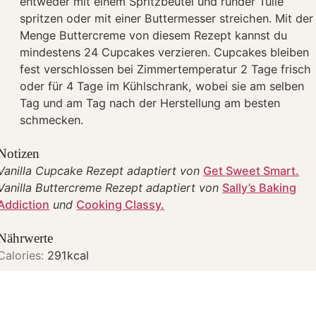
entweder mit einem Spritzbeutel und runder Tülle
spritzen oder mit einer Buttermesser streichen. Mit der
Menge Buttercreme von diesem Rezept kannst du
mindestens 24 Cupcakes verzieren. Cupcakes bleiben
fest verschlossen bei Zimmertemperatur 2 Tage frisch
oder für 4 Tage im Kühlschrank, wobei sie am selben
Tag und am Tag nach der Herstellung am besten
schmecken.
Notizen
Vanilla Cupcake Rezept adaptiert von
Get Sweet Smart.
Vanilla Buttercreme Rezept adaptiert von
Sally’s Baking
Addiction
und
Cooking Classy.
Nährwerte
Calories:
291
kcal