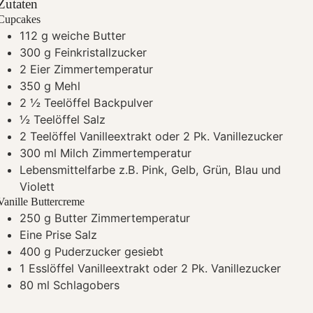
Zutaten
Cupcakes
112
g
weiche Butter
300
g
Feinkristallzucker
2
Eier
Zimmertemperatur
350
g
Mehl
2 ½
Teelöffel Backpulver
½
Teelöffel Salz
2
Teelöffel Vanilleextrakt
oder 2 Pk. Vanillezucker
300
ml
Milch
Zimmertemperatur
Lebensmittelfarbe
z.B. Pink, Gelb, Grün, Blau und
Violett
Vanille Buttercreme
250
g
Butter
Zimmertemperatur
Eine Prise Salz
400
g
Puderzucker
gesiebt
1
Esslöffel Vanilleextrakt
oder 2 Pk. Vanillezucker
80
ml
Schlagobers