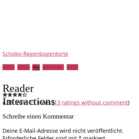
Schoko-Regenbogentorte
Share
Tweet
WhatsApp
Email
Pin
Reader
Interactions
4.31 from 13 votes (
13 ratings without comment
)
Schreibe einen Kommentar
Deine E-Mail-Adresse wird nicht veröffentlicht.
Erforderliche Felder sind mit
*
markiert