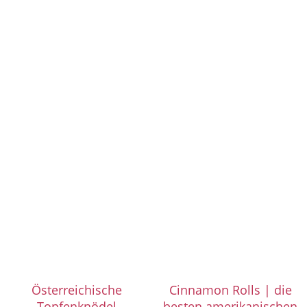
Österreichische
Cinnamon Rolls | die
Topfenknödel
besten amerikanischen