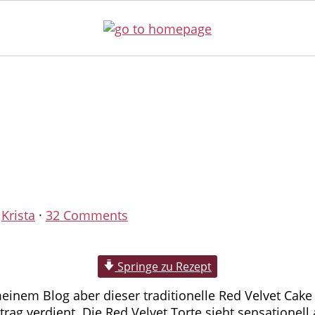
y
Krista
·
32 Comments
Springe zu Rezept
 meinem Blog aber dieser traditionelle Red Velvet Ca
ag verdient. Die Red Velvet Torte sieht sensationell a