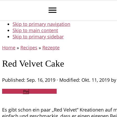
Skip to primary navigation
Skip to main content
Skip to primary sidebar
Home
»
Recipes
»
Rezepte
Red Velvet Cake
Published:
Sep. 16, 2019
· Modified:
Okt. 11, 2019
b
Share
Tweet
WhatsApp
Email
Pin
Es gibt schon ein paar „Red Velvet“ Kreationen auf
einfach und geschmackig, dass er einen eigenen Beitr