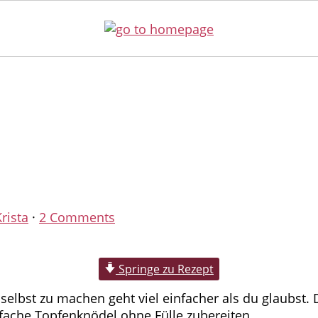
g
rista
·
2 Comments
Springe zu Rezept
selbst zu machen geht viel einfacher als du glaubst. 
fache Topfenknödel ohne Fülle zubereiten.