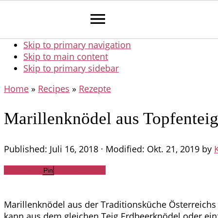
Skip to primary navigation
Skip to main content
Skip to primary sidebar
Home
»
Recipes
»
Rezepte
Marillenknödel aus Topfentei
Published:
Juli 16, 2018
· Modified:
Okt. 21, 2019
by
K
Share
Tweet
WhatsApp
Email
Pin
Marillenknödel aus der Traditionsküche Österreichs 
kann aus dem gleichen Teig Erdbeerknödel oder ein