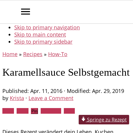
Skip to primary navigation
Skip to main content
Skip to primary sidebar
Home
»
Recipes
»
How-To
Karamellsauce Selbstgemacht
Published:
Apr. 11, 2016
· Modified:
Apr. 29, 2019
by
Krista
·
Leave a Comment
Share
Tweet
WhatsApp
Email
Pin
Springe zu Rezept
Dieses Rezept verändert dein Leben. Kuchen,