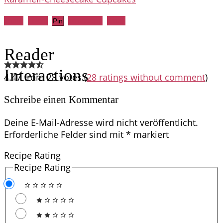
Share
Tweet
WhatsApp
Email
Pin
Reader
Interactions
4.47 from 28 votes (
28 ratings without comment
)
Schreibe einen Kommentar
Deine E-Mail-Adresse wird nicht veröffentlicht.
Erforderliche Felder sind mit
*
markiert
Recipe Rating
Recipe Rating