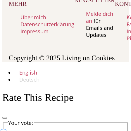
NEWSLETTER
MEHR
KON
Melde dich
Über mich
K
an
für
Datenschutzerklärung
F
Emails and
Impressum
I
Updates
P
Copyright © 2025
Living on Cookies
English
Deutsch
Rate This Recipe
Your vote: